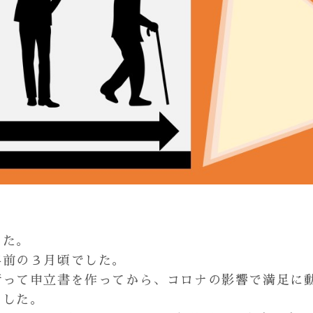
した。
年前の３月頃でした。
行って申立書を作ってから、コロナの影響で満足に
ました。