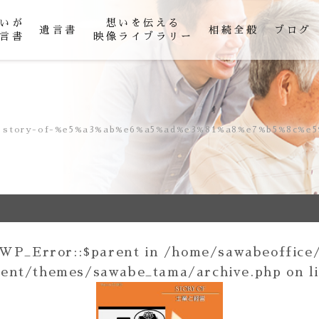
いが
想いを伝える
遺言書
相続全般
ブログ
言書
映像ライブラリー
story-of-%e5%a3%ab%e6%a5%ad%e3%81%a8%e7%b5%8c%e
 WP_Error::$parent in
/home/sawabeoffice/
tent/themes/sawabe_tama/archive.php
on l