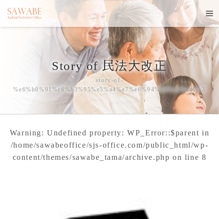
Story of 民法大改正
story-of-
%e6%b0%91%e6%b3%95%e5%a4%a7%e6%94%b9%e6%ad%a3
Warning
: Undefined property: WP_Error::$parent in
/home/sawabeoffice/sjs-office.com/public_html/wp-
content/themes/sawabe_tama/archive.php
on line
8