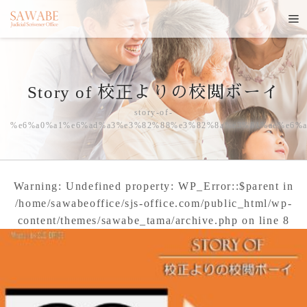
Story of 校正よりの校閲ボーイ
story-of-
%e6%a0%a1%e6%ad%a3%e3%82%88%e3%82%8a%e3%81%ae%e6%
Warning
: Undefined property: WP_Error::$parent in
/home/sawabeoffice/sjs-office.com/public_html/wp-
content/themes/sawabe_tama/archive.php
on line
8