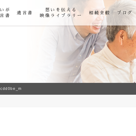
いが
想いを伝える
遺言書
相続全般
ブログ
言書
映像ライブラリー
0cdd0be_m