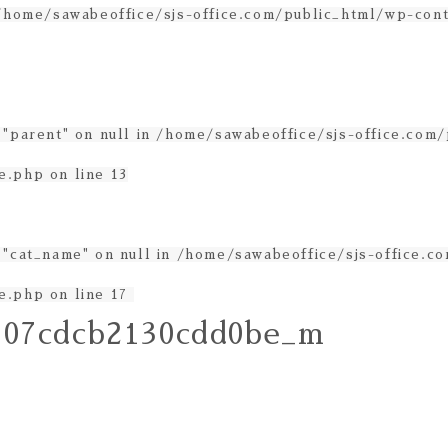
/home/sawabeoffice/sjs-office.com/public_html/wp-con
 "parent" on null in
/home/sawabeoffice/sjs-office.com
e.php
on line
13
 "cat_name" on null in
/home/sawabeoffice/sjs-office.c
e.php
on line
17
607cdcb2130cdd0be_m